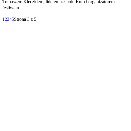
Tomaszem Kłeczkiem, liderem zespołu Rum i organizatorem
festiwalu...
1
2
3
4
5
Strona 3 z 5