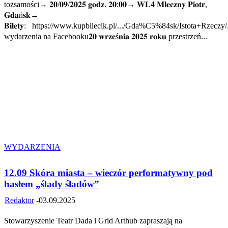
tożsamości→ 𝟐𝟎/𝟎𝟗/𝟐𝟎𝟐𝟓 𝐠𝐨𝐝𝐳. 𝟐𝟎:𝟎𝟎→ 𝐖𝐋𝟒 𝐌𝐥𝐞𝐜𝐳𝐧𝐲 𝐏𝐢𝐨𝐭𝐫,
𝐆𝐝𝐚ń𝐬𝐤→
𝐁𝐢𝐥𝐞𝐭𝐲: https://www.kupbilecik.pl/.../Gda%C5%84sk/Istota+Rzeczy/
wydarzenia na Facebooku𝟐𝟎 𝐰𝐫𝐳𝐞ś𝐧𝐢𝐚 𝟐𝟎𝟐𝟓 𝐫𝐨𝐤𝐮 przestrzeń...
WYDARZENIA
12.09 Skóra miasta – wieczór performatywny pod
hasłem „ślady śladów”
Redaktor
-
03.09.2025
Stowarzyszenie Teatr Dada i Grid Arthub zapraszają na